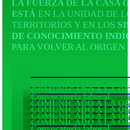
LA FUERZA DE LA CASA 
ESTÁ
EN LA UNIDAD DE L
TERRITORIOS Y EN LOS
SI
DE CONOCIMIENTO INDÍ
PARA VOLVER AL ORIGEN
LA AUTORIDAD NACIO
NOTICIAS RECIENTES
COLOMBIA ONIC INF
COMUNICADO A LA OP
Convocatoria laboral
COMUNICADO A LA OP
COMUNICADO A LA OP
COMUNICADO A LA OP
COMUNICADO A LA OP
Convocatoria laboral