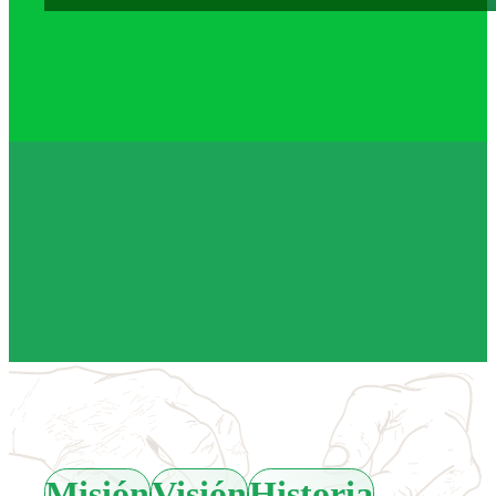
Misión
Visión
Historia